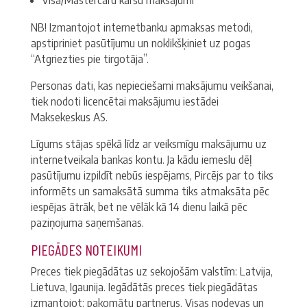
Visa/Mastercard karšu maksājumi
NB! Izmantojot internetbanku apmaksas metodi,
apstipriniet pasūtījumu un noklikšķiniet uz pogas
“Atgriezties pie tirgotāja”.
Personas dati, kas nepieciešami maksājumu veikšanai,
tiek nodoti licencētai maksājumu iestādei
Maksekeskus AS.
Līgums stājas spēkā līdz ar veiksmīgu maksājumu uz
internetveikala bankas kontu. Ja kādu iemeslu dēļ
pasūtījumu izpildīt nebūs iespējams, Pircējs par to tiks
informēts un samaksātā summa tiks atmaksāta pēc
iespējas ātrāk, bet ne vēlāk kā 14 dienu laikā pēc
paziņojuma saņemšanas.
PIEGĀDES NOTEIKUMI
Preces tiek piegādātas uz sekojošām valstīm: Latvija,
Lietuva, Igaunija. Iegādātās preces tiek piegādātas
izmantojot: pakomātu partnerus. Visas nodevas un