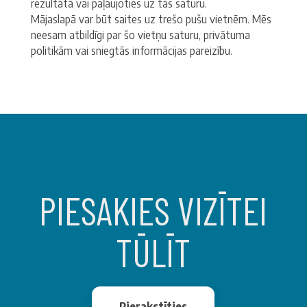
rezultātā vai paļaujoties uz tās saturu.
Mājaslapā var būt saites uz trešo pušu vietnēm. Mēs
neesam atbildīgi par šo vietņu saturu, privātuma
politikām vai sniegtās informācijas pareizību.
PIESAKIES VIZĪTEI
TŪLĪT
Pierakstīties