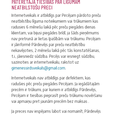
PATĒRĒTĀJA TIESĪBAS PAR LĪGUMAM
NEATBILSTOŠU PRECI
Internetveikals ir atbildīgs par Pircējam pārdoto preču
neatbilstību līguma noteikumiem vai trūkumiem kas
radusies 6 mēnešu laikā pēc preču piegādes dienas
klientam, vai bijusi piegādes brīdī, ja šāds pieņēmums
nav pretrunā ar lietas īpašībām vai trūkumu. Pircējam
ir jāinformē Pārdevējs par preču neatbilstību
nekavējoties, 2 mēnešu laikā pēc tās konstatēšanas,
t.i., jāiesniedz sūdzība. Pircējs var iesniegt sūdzību,
sazinoties ar internetveikalu, rakstot uz
gimenessirdsveikals@gmail.com
.
Internetveikals nav atbildīgs par defektiem, kas
radušies pēc preču piegādes Pircējam. Ja iegādātajām
precēm ir trūkumi, par kuriem ir atbildīgs Pārdevējs,
Pircējam ir tiesības pieprasīt preču trūkumu novēršanu
vai apmaiņu pret jaunām precēm bez maksas .
Ja preces nav iespējams labot vai nomainīt, Pārdevējs