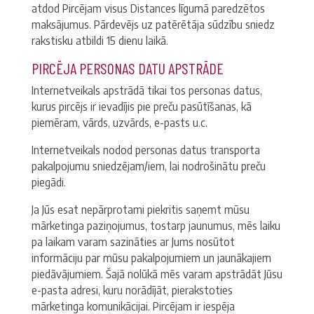
atdod Pircējam visus Distances līgumā paredzētos
maksājumus. Pārdevējs uz patērētāja sūdzību sniedz
rakstisku atbildi 15 dienu laikā.
PIRCĒJA PERSONAS DATU APSTRĀDE
Internetveikals apstrādā tikai tos personas datus,
kurus pircējs ir ievadījis pie preču pasūtīšanas, kā
piemēram, vārds, uzvārds, e-pasts u.c.
Internetveikals nodod personas datus transporta
pakalpojumu sniedzējam/iem, lai nodrošinātu preču
piegādi.
Ja Jūs esat nepārprotami piekritis saņemt mūsu
mārketinga paziņojumus, tostarp jaunumus, mēs laiku
pa laikam varam sazināties ar Jums nosūtot
informāciju par mūsu pakalpojumiem un jaunākajiem
piedāvājumiem. Šajā nolūkā mēs varam apstrādāt Jūsu
e-pasta adresi, kuru norādījāt, pierakstoties
mārketinga komunikācijai. Pircējam ir iespēja