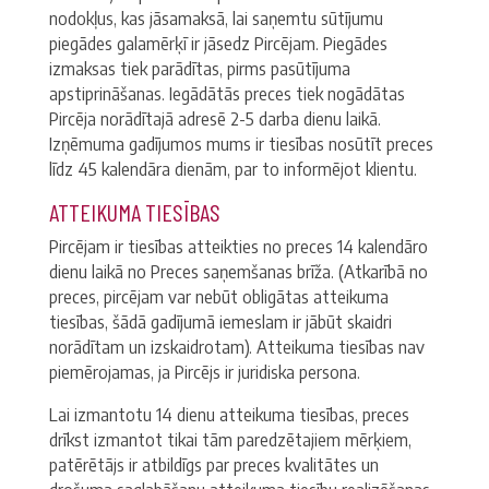
nodokļus, kas jāsamaksā, lai saņemtu sūtījumu
piegādes galamērķī ir jāsedz Pircējam. Piegādes
izmaksas tiek parādītas, pirms pasūtījuma
apstiprināšanas. Iegādātās preces tiek nogādātas
Pircēja norādītajā adresē 2-5 darba dienu laikā.
Izņēmuma gadījumos mums ir tiesības nosūtīt preces
līdz 45 kalendāra dienām, par to informējot klientu.
ATTEIKUMA TIESĪBAS
Pircējam ir tiesības atteikties no preces 14 kalendāro
dienu laikā no Preces saņemšanas brīža. (Atkarībā no
preces, pircējam var nebūt obligātas atteikuma
tiesības, šādā gadījumā iemeslam ir jābūt skaidri
norādītam un izskaidrotam). Atteikuma tiesības nav
piemērojamas, ja Pircējs ir juridiska persona.
Lai izmantotu 14 dienu atteikuma tiesības, preces
drīkst izmantot tikai tām paredzētajiem mērķiem,
patērētājs ir atbildīgs par preces kvalitātes un