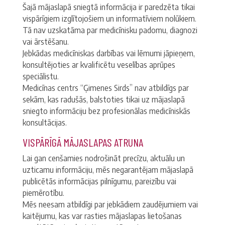
Šajā mājaslapā sniegtā informācija ir paredzēta tikai
vispārīgiem izglītojošiem un informatīviem nolūkiem.
Tā nav uzskatāma par medicīnisku padomu, diagnozi
vai ārstēšanu.
Jebkādas medicīniskas darbības vai lēmumi jāpieņem,
konsultējoties ar kvalificētu veselības aprūpes
speciālistu.
Medicīnas centrs “Ģimenes Sirds” nav atbildīgs par
sekām, kas radušās, balstoties tikai uz mājaslapā
sniegto informāciju bez profesionālas medicīniskās
konsultācijas.
VISPĀRĪGĀ MĀJASLAPAS ATRUNA
Lai gan cenšamies nodrošināt precīzu, aktuālu un
uzticamu informāciju, mēs negarantējam mājaslapā
publicētās informācijas pilnīgumu, pareizību vai
piemērotību.
Mēs neesam atbildīgi par jebkādiem zaudējumiem vai
kaitējumu, kas var rasties mājaslapas lietošanas