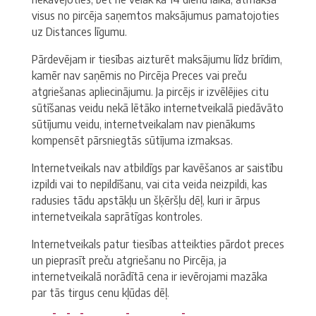
visus no pircēja saņemtos maksājumus pamatojoties
uz Distances līgumu.
Pārdevējam ir tiesības aizturēt maksājumu līdz brīdim,
kamēr nav saņēmis no Pircēja Preces vai preču
atgriešanas apliecinājumu. Ja pircējs ir izvēlējies citu
sūtīšanas veidu nekā lētāko internetveikalā piedāvāto
sūtījumu veidu, internetveikalam nav pienākums
kompensēt pārsniegtās sūtījuma izmaksas.
Internetveikals nav atbildīgs par kavēšanos ar saistību
izpildi vai to nepildīšanu, vai cita veida neizpildi, kas
radusies tādu apstākļu un šķēršļu dēļ, kuri ir ārpus
internetveikala saprātīgas kontroles.
Internetveikals patur tiesības atteikties pārdot preces
un pieprasīt preču atgriešanu no Pircēja, ja
internetveikalā norādītā cena ir ievērojami mazāka
par tās tirgus cenu kļūdas dēļ.