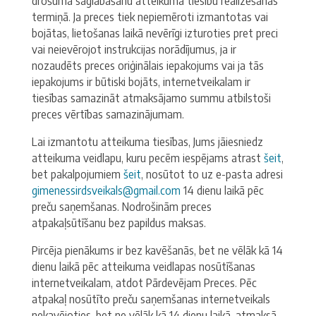
drošuma saglabāšanu atteikuma tiesību realizēšanas
termiņā. Ja preces tiek nepiemēroti izmantotas vai
bojātas, lietošanas laikā nevērīgi izturoties pret preci
vai neievērojot instrukcijas norādījumus, ja ir
nozaudēts preces oriģinālais iepakojums vai ja tās
iepakojums ir būtiski bojāts, internetveikalam ir
tiesības samazināt atmaksājamo summu atbilstoši
preces vērtības samazinājumam.
Lai izmantotu atteikuma tiesības, Jums jāiesniedz
atteikuma veidlapu, kuru pecēm iespējams atrast
šeit
,
bet pakalpojumiem
šeit
,
nosūtot to uz e-pasta adresi
gimenessirdsveikals@gmail.com
14 dienu laikā pēc
preču saņemšanas. Nodrošinām preces
atpakaļsūtīšanu bez papildus maksas.
Pircēja pienākums ir bez kavēšanās, bet ne vēlāk kā 14
dienu laikā pēc atteikuma veidlapas nosūtīšanas
internetveikalam, atdot Pārdevējam Preces. Pēc
atpakaļ nosūtīto preču saņemšanas internetveikals
nekavējoties, bet ne vēlāk kā 14 dienu laikā, atmaksā