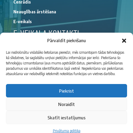
Cenrādis
Neauglības ārstēšana
E-veikals
E-VEIKALA KONTAKTI
Pārvaldīt piekrišanu
(+371)
29176194
Lai nodrošinātu vislabāko lietošanas pieredzi, mēs izmantojam tādas tehnoloģijas
kā sīkdatnes, lai saglabātu un/vai piekļūtu informācijai par ierīci. Piekrišana šo
gimenessirdsveikals@gmail.com
tehnoloģiju izmantošanai ļaus mums apstrādāt datus, piemēram, pārlūkošanas
paradumus vai unikālos identifikatorus šajā vietnē. Nepiekrišana vai piekrišanas
Privātuma politika
atsaukšana var nelabvēlīgi ietekmēt noteiktas funkcijas un vietnes darbību.
Noteikumi un nosacījumi
Piekrist
Noraidīt
Skatīt iestatījumus
Copyright © 2026 Ģimenes sirds. All Rights Reserved.
Privātuma politika