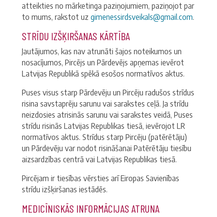
atteikties no mārketinga paziņojumiem, paziņojot par
to mums, rakstot uz
gimenessirdsveikals@gmail.com
.
STRĪDU IZŠĶIRŠANAS KĀRTĪBA
Jautājumos, kas nav atrunāti šajos noteikumos un
nosacījumos, Pircējs un Pārdevējs apņemas ievērot
Latvijas Republikā spēkā esošos normatīvos aktus.
Puses visus starp Pārdevēju un Pircēju radušos strīdus
risina savstaprēju sarunu vai sarakstes ceļā. Ja strīdu
neizdosies atrisinās sarunu vai sarakstes veidā, Puses
strīdu risinās Latvijas Republikas tiesā, ievērojot LR
normatīvos aktus. Strīdus starp Pircēju (patērētāju)
un Pārdevēju var nodot risināšanai Patērētāju tiesību
aizsardzības centrā vai Latvijas Republikas tiesā.
Pircējam ir tiesības vērsties arī Eiropas Savienības
strīdu izšķiršanas iestādēs.
MEDICĪNISKĀS INFORMĀCIJAS ATRUNA