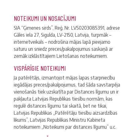
NOTEIKUMI UN NOSACĪJUMI
SIA “Ģimenes sirds”, Reģ. Nr. LV50203085391, adrese
Gāles iela 27, Sigulda, LV-2150, Latvija, turpmāk –
internetveikals – nodrošina mājas lapā pieejamo
saturu un sniedz preces/pakalpojumus saskaņā ar
zemāk izklāstītajiem Lietošanas noteikumiem.
VISPĀRĪGIE NOTEIKUMI
Ja patērētājs, izmantojot mājas lapas starpniecību
iegādājas preces/pakalpojumus, tad šāda savstarpēja
vienošanās tiek uzskatīta par Distances līgumu un ir
pakļauta Latvijas Republikas tiesību normām, kas
regulē distances līgumu tai skaitā, bet ne tikai,
Latvijas Republikas „Patērētāju tiesību aizsardzības
likums”, Latvijas Republikas Ministru Kabineta
noteikumiem „Noteikumi par distances līgumu” u.c.