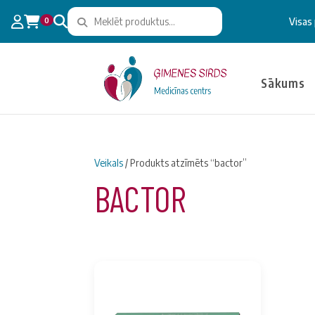
0
Visas
Sākums
Veikals
/ Produkts atzīmēts “bactor”
BACTOR