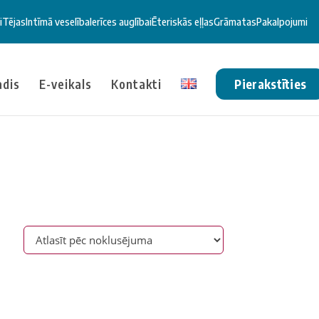
i
Tējas
Intīmā veselība
Ierīces auglībai
Ēteriskās eļļas
Grāmatas
Pakalpojumi
ādis
E-veikals
Kontakti
Pierakstīties