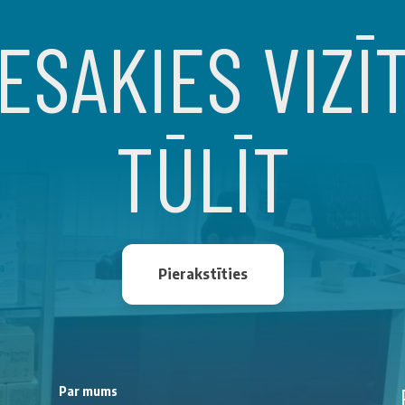
ESAKIES VIZĪ
TŪLĪT
Pierakstīties
Par mums