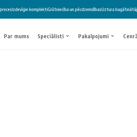
 preces
Izdevīgie komplekti
Grūtniecība un pēcdzemdības
Uztura bagātinātāj
Par mums
Speciālisti
Pakalpojumi
Cenr