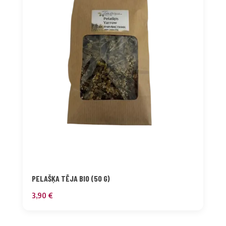
PELAŠĶA TĒJA BIO (50 G)
3,90
€