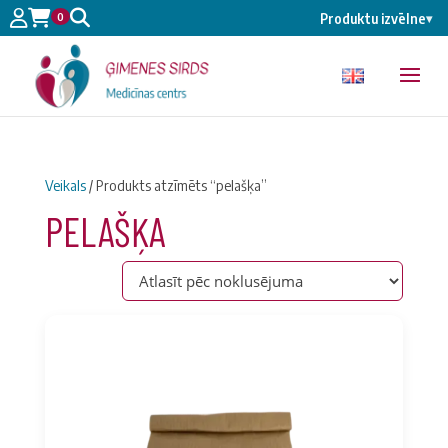
0
Produktu izvēlne
▾
Veikals
/ Produkts atzīmēts “pelašķa”
PELAŠĶA