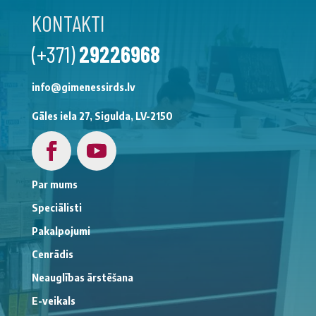
KONTAKTI
(+371)
29226968
info@gimenessirds.lv
Gāles iela 27, Sigulda, LV-2150
Par mums
Speciālisti
Pakalpojumi
Cenrādis
Neauglības ārstēšana
E-veikals