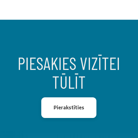
PIESAKIES VIZĪTEI
TŪLĪT
Pierakstīties