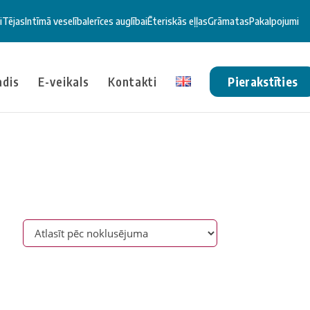
i
Tējas
Intīmā veselība
Ierīces auglībai
Ēteriskās eļļas
Grāmatas
Pakalpojumi
ādis
E-veikals
Kontakti
Pierakstīties