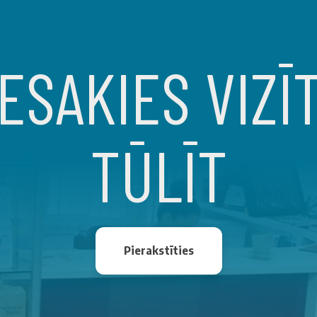
ESAKIES VIZĪ
TŪLĪT
Pierakstīties