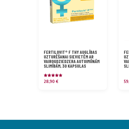
FERTILOVIT® F THY AUGLĪBAS
FE
UZTURĒŠANAI SIEVIETĒM AR
UZ
VAIROGDZIEDZERA AUTOIMŪNĀM
VA
SLIMĪBĀM, 30 KAPSULAS
SL
Novērtēts
28,90
€
59
ar
5.00
no 5