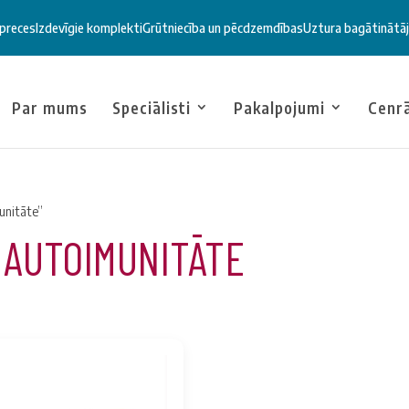
 preces
Izdevīgie komplekti
Grūtniecība un pēcdzemdības
Uztura bagātinātāj
Par mums
Speciālisti
Pakalpojumi
Cenr
unitāte”
 AUTOIMUNITĀTE