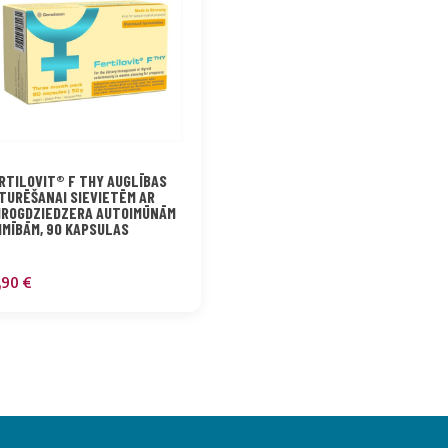
RTILOVIT® F THY AUGLĪBAS
TURĒŠANAI SIEVIETĒM AR
IROGDZIEDZERA AUTOIMŪNĀM
IMĪBĀM, 90 KAPSULAS
,90
€