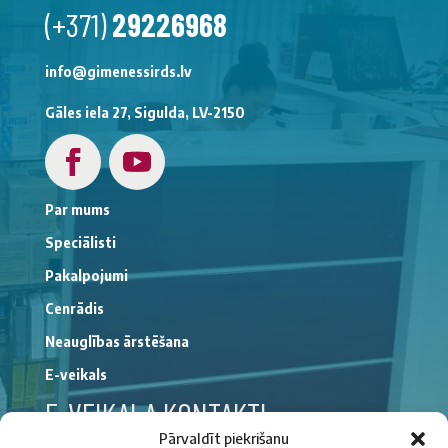
(+371)
29226968
info@gimenessirds.lv
Gāles iela 27, Sigulda, LV-2150
Par mums
Speciālisti
Pakalpojumi
Cenrādis
Neauglības ārstēšana
E-veikals
E-VEIKALA KONTAKTI
Pārvaldīt piekrišanu