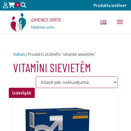
0
Produktu izvēlne
▾
Veikals
/ Produkts atzīmēts “vitamīni sievietēm”
VITAMĪNI SIEVIETĒM
Izdevīgāk