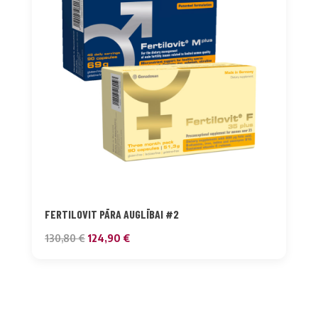
FERTILOVIT PĀRA AUGLĪBAI #2
Original
Current
130,80
€
124,90
€
price
price
was:
is:
130,80 €.
124,90 €.