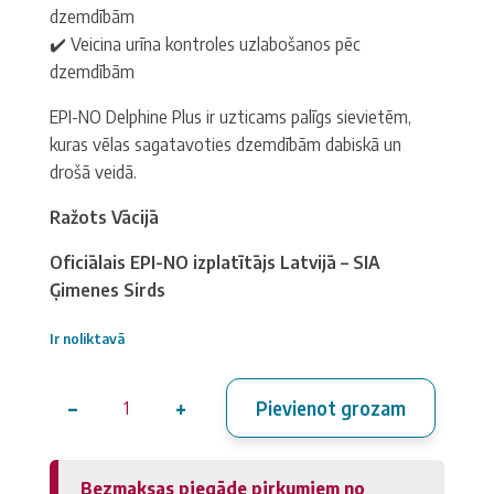
dzemdībām
✔️ Veicina urīna kontroles uzlabošanos pēc
dzemdībām
EPI-NO Delphine Plus ir uzticams palīgs sievietēm,
kuras vēlas sagatavoties dzemdībām dabiskā un
drošā veidā.
Ražots Vācijā
Oficiālais EPI-NO izplatītājs Latvijā – SIA
Ģimenes Sirds
Ir noliktavā
−
+
Pievienot grozam
EPI-
NO
Delphine
Bezmaksas piegāde pirkumiem no