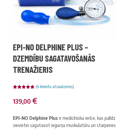
EPI-NO DELPHINE PLUS –
DZEMDĪBU SAGATAVOŠANĀS
TRENAŽIERIS
(
4
klientu atsauksmes)
Novērtēts
4
5.00
no 5
€
139,00
balstoties
pircēju
vērtējumiem
EPI-NO Delphine Plus
ir medicīniska ierīce, kas palīdz
sievietei sagatavot iegurņa muskulatūru un starpenes