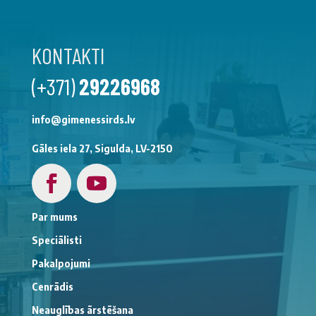
KONTAKTI
(+371)
29226968
info@gimenessirds.lv
Gāles iela 27, Sigulda, LV-2150
Par mums
Speciālisti
Pakalpojumi
Cenrādis
Neauglības ārstēšana