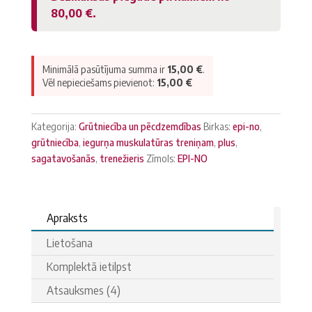
Plus
80,00
€
.
–
Dzemdību
sagatavošanās
trenažieris
Minimālā pasūtījuma summa ir
15,00
€
.
daudzums
Vēl nepieciešams pievienot:
15,00
€
Kategorija:
Grūtniecība un pēcdzemdības
Birkas:
epi-no
,
grūtniecība
,
iegurņa muskulatūras treniņam
,
plus
,
sagatavošanās
,
trenežieris
Zīmols:
EPI-NO
Apraksts
Lietošana
Komplektā ietilpst
Atsauksmes (4)