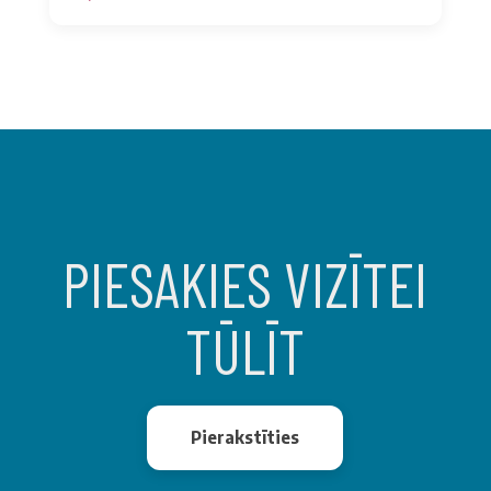
PIESAKIES VIZĪTEI
TŪLĪT
Pierakstīties