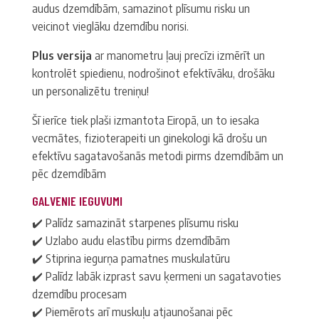
audus dzemdībām, samazinot plīsumu risku un
veicinot vieglāku dzemdību norisi.
Plus versija
ar manometru ļauj precīzi izmērīt un
kontrolēt spiedienu, nodrošinot efektīvāku, drošāku
un personalizētu treniņu!
Šī ierīce tiek plaši izmantota Eiropā, un to iesaka
vecmātes, fizioterapeiti un ginekologi kā drošu un
efektīvu sagatavošanās metodi pirms dzemdībām un
pēc dzemdībām
GALVENIE IEGUVUMI
✔️ Palīdz samazināt starpenes plīsumu risku
✔️ Uzlabo audu elastību pirms dzemdībām
✔️ Stiprina iegurņa pamatnes muskulatūru
✔️ Palīdz labāk izprast savu ķermeni un sagatavoties
dzemdību procesam
✔️ Piemērots arī muskuļu atjaunošanai pēc