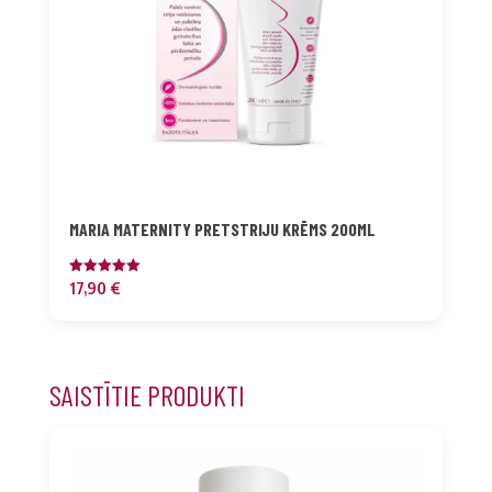
MARIA MATERNITY PRETSTRIJU KRĒMS 200ML
Novērtēts
17,90
€
ar
5.00
no 5
SAISTĪTIE PRODUKTI