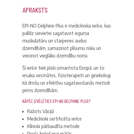
APRAKSTS
EPI-NO Delphine Plus
ir medicīniska ierīce, kas
palīdz sievietei sagatavot iegurņa
muskulatūru un starpenes audus
dzemdībām, samazinot plīsumu risku un
veicinot vieglāku dzemdību norisi.
Šī ierīce tiek plaši izmantota Eiropā, un to
iesaka vecmātes, fizioterapeiti un ginekologi
kā drošu un efektīvu sagatavošanās metodi
pirms dzemdībām.
KĀPĒC IZVĒLĒTIES EPI-NO DELPHINE PLUS?
Ražots Vācijā
Medicīniski sertificēta ierīce
Klīniski pārbaudīta metode
Drošs lietošanai mājās