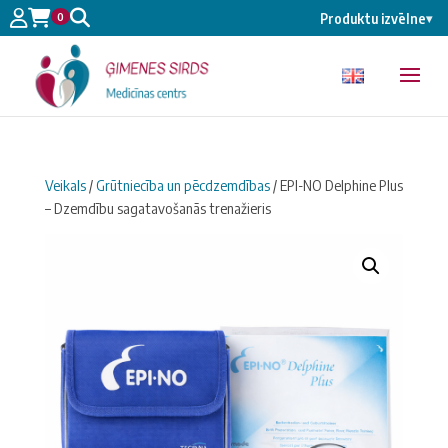
0
Produktu izvēlne
▾
Veikals
/
Grūtniecība un pēcdzemdības
/ EPI-NO Delphine Plus
– Dzemdību sagatavošanās trenažieris