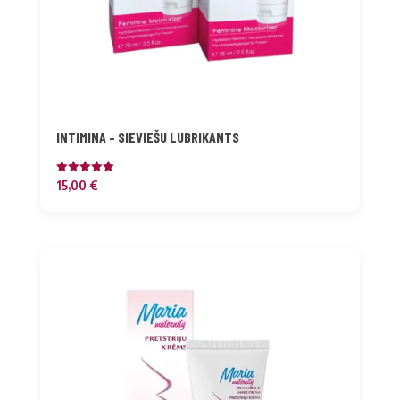
INTIMINA – SIEVIEŠU LUBRIKANTS
Novērtēts
15,00
€
ar
5.00
no 5