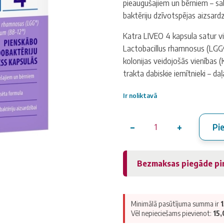
pieaugušajiem un bērniem – sa
baktēriju dzīvotspējas aizsardz
Katra LIVEO 4 kapsula satur vi
Lactobacillus rhamnosus (LGG®
kolonijas veidojošās vienības (
trakta dabiskie iemītnieki – da
Ir noliktavā
−
+
Pi
LIVEO
4
pienskābo
Bezmaksas piegāde p
un
bifidobaktēriju
komplekss
(21
Minimālā pasūtījuma summa ir
gab.)
Vēl nepieciešams pievienot:
15