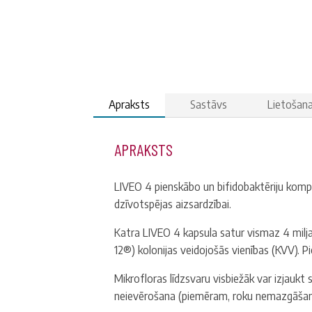
Apraksts
Sastāvs
Lietošan
APRAKSTS
LIVEO 4 pienskābo un bifidobaktēriju kompl
dzīvotspējas aizsardzībai.
Katra LIVEO 4 kapsula satur vismaz 4 milj
12®) kolonijas veidojošās vienības (KVV). Pi
Mikrofloras līdzsvaru visbiežāk var izjaukt 
neievērošana (piemēram, roku nemazgāšana