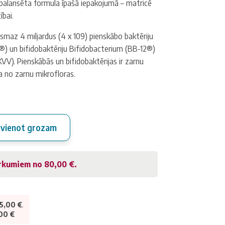
balansēta formula īpašā iepakojumā – matricē
ībai.
smaz 4 miljardus (4 x 109) pienskābo baktēriju
) un bifidobaktēriju Bifidobacterium (BB-12®)
KVV). Pienskābās un bifidobaktērijas ir zarnu
ļa no zarnu mikrofloras.
evienot grozam
irkumiem no
80,00
€
.
15,00
€
.
,00
€