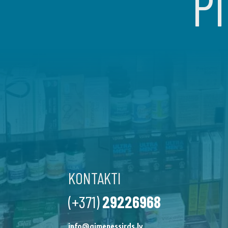
PI
KONTAKTI
(+371)
29226968
info@gimenessirds.lv