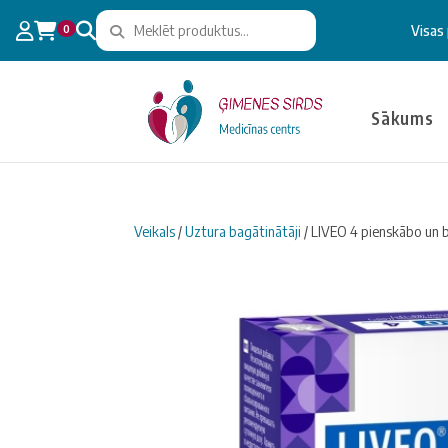
0
Visas
Sākums
Veikals
/
Uztura bagātinātāji
/ LIVEO 4 pienskābo un b