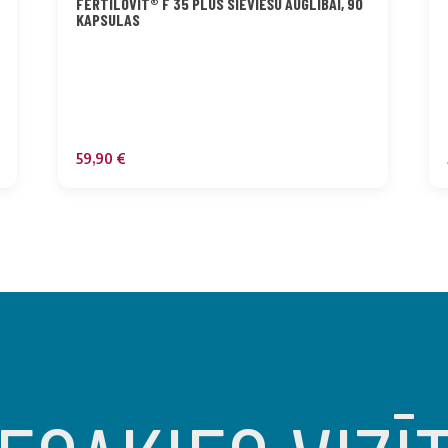
FERTILOVIT® F 35 PLUS SIEVIEŠU AUGLĪBAI, 90
KAPSULAS
59,90
€