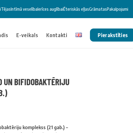
i
Tējas
Intīmā veselība
Ierīces auglībai
Ēteriskās eļļas
Grāmatas
Pakalpojumi
ādis
E-veikals
Kontakti
Pierakstīties
O UN BIFIDOBAKTĒRIJU
B.)
baktēriju komplekss (21 gab.) –