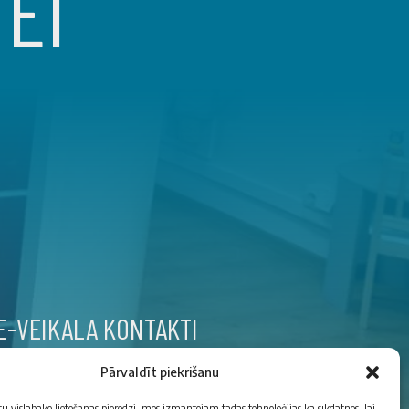
TEI
E-VEIKALA KONTAKTI
(+371)
29176194
Pārvaldīt piekrišanu
tu vislabāko lietošanas pieredzi, mēs izmantojam tādas tehnoloģijas kā sīkdatnes, lai