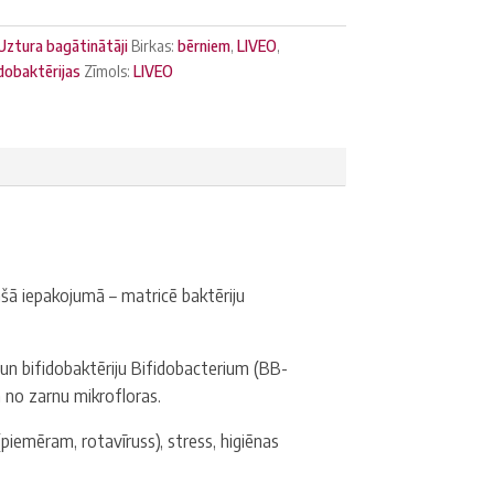
Uztura bagātinātāji
Birkas:
bērniem
,
LIVEO
,
dobaktērijas
Zīmols:
LIVEO
šā iepakojumā – matricē baktēriju
un bifidobaktēriju Bifidobacterium (BB-
a no zarnu mikrofloras.
(piemēram, rotavīruss), stress, higiēnas