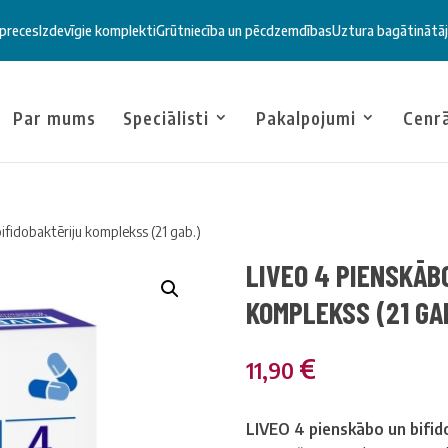
 preces
Izdevīgie komplekti
Grūtniecība un pēcdzemdības
Uztura bagātinātāj
Par mums
Speciālisti
Pakalpojumi
Cenr
ifidobaktēriju komplekss (21 gab.)
LIVEO 4 PIENSKĀB
KOMPLEKSS (21 GA
€
11,90
LIVEO 4 pienskābo un bifido