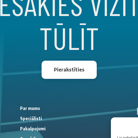
ESAKIES VIZĪ
TŪLĪT
Pierakstīties
Par mums
Speciālisti
Pakalpojumi
Lai nodrošinā