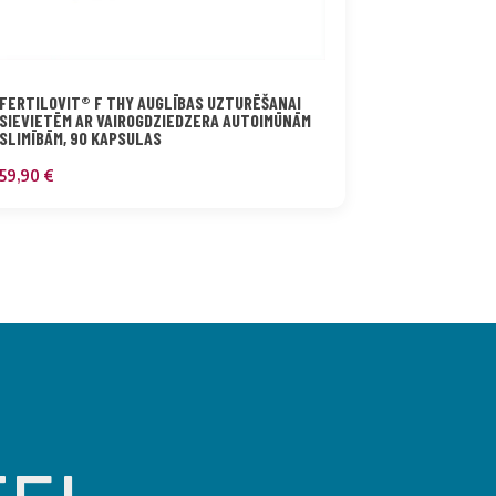
FERTILOVIT® F THY AUGLĪBAS UZTURĒŠANAI
SIEVIETĒM AR VAIROGDZIEDZERA AUTOIMŪNĀM
SLIMĪBĀM, 90 KAPSULAS
59,90
€