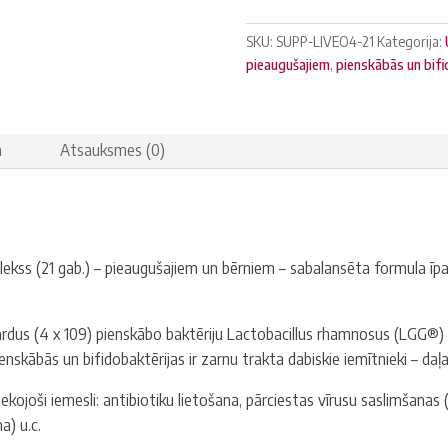
daudzums
SKU:
SUPP-LIVEO4-21
Kategorija:
pieaugušajiem
,
pienskābās un bifi
a
Atsauksmes (0)
ekss (21 gab.) –
pieaugušajiem un bērniem – sabalansēta formula īpa
ardus (4 x 109) pienskābo baktēriju Lactobacillus rhamnosus (LGG®) 
enskābās un bifidobaktērijas ir zarnu trakta dabiskie iemītnieki – daļ
sekojoši iemesli: antibiotiku lietošana, pārciestas vīrusu saslimšanas 
) u.c.