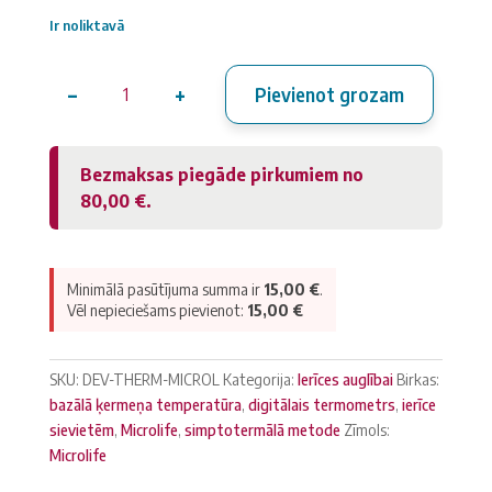
Ir noliktavā
−
+
Pievienot grozam
Termometrs
Microlife
bazālās
Bezmaksas piegāde pirkumiem no
temperatūras
80,00
€
.
mērīšanai
daudzums
Minimālā pasūtījuma summa ir
15,00
€
.
Vēl nepieciešams pievienot:
15,00
€
SKU:
DEV-THERM-MICROL
Kategorija:
Ierīces auglībai
Birkas:
bazālā ķermeņa temperatūra
,
digitālais termometrs
,
ierīce
sievietēm
,
Microlife
,
simptotermālā metode
Zīmols:
Microlife