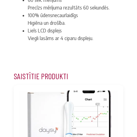
60 sek. mērījums
Precīzs mērījuma rezultāts 60 sekundēs.
100% ūdensnecaurlaidīgs
Higiēna un drošība.
Liels LCD displejs
Viegli lasāms ar 4 ciparu displeju.
SAISTĪTIE PRODUKTI