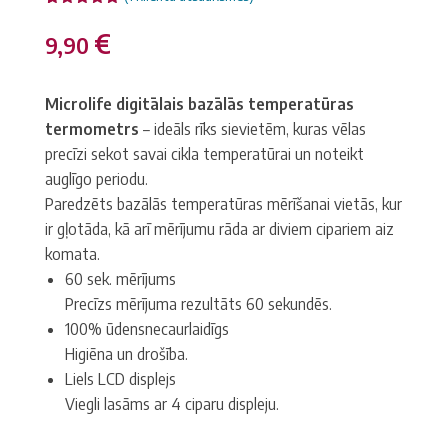
Novērtēts
1
5.00
no 5
€
9,90
balstoties
pircēju
vērtējumiem
Microlife digitālais bazālās temperatūras
termometrs
– ideāls rīks sievietēm, kuras vēlas
precīzi sekot savai cikla temperatūrai un noteikt
auglīgo periodu.
Paredzēts bazālās temperatūras mērīšanai vietās, kur
ir gļotāda, kā arī mērījumu rāda ar diviem cipariem aiz
komata.
60 sek. mērījums
Precīzs mērījuma rezultāts 60 sekundēs.
100% ūdensnecaurlaidīgs
Higiēna un drošība.
Liels LCD displejs
Viegli lasāms ar 4 ciparu displeju.