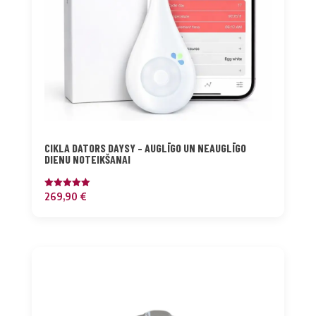
CIKLA DATORS DAYSY – AUGLĪGO UN NEAUGLĪGO
DIENU NOTEIKŠANAI
Novērtēts
269,90
€
ar
5.00
no 5