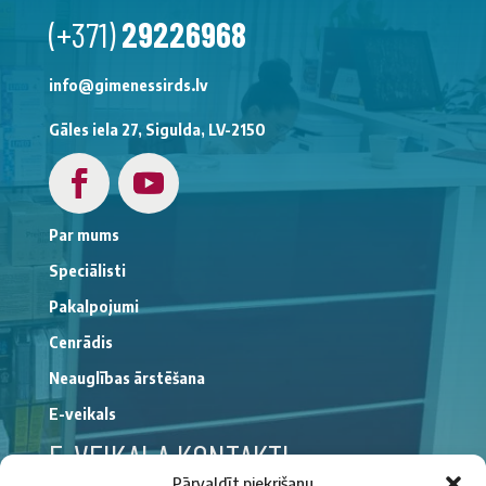
(+371)
29226968
info@gimenessirds.lv
Gāles iela 27, Sigulda, LV-2150
Par mums
Speciālisti
Pakalpojumi
Cenrādis
Neauglības ārstēšana
E-veikals
E-VEIKALA KONTAKTI
Pārvaldīt piekrišanu