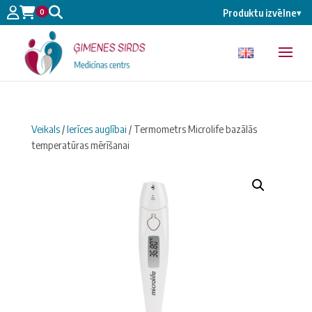
0
Produktu izvēlne
▾
Veikals
/
Ierīces auglībai
/ Termometrs Microlife bazālās
temperatūras mērīšanai