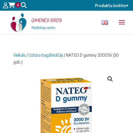
0
Produktu izvēlne
▾
Veikals
/
Uztura bagātinātāji
/ NATEO D gummy 2000SV (50
gab.)