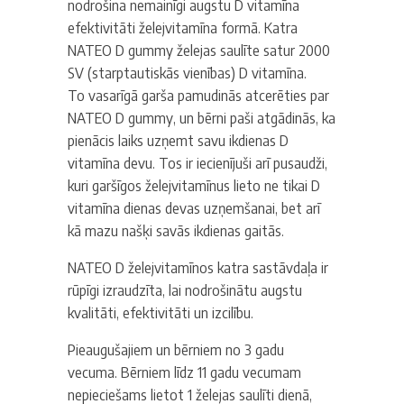
nodrošina nemainīgi augstu D vitamīna
efektivitāti želejvitamīna formā. Katra
NATEO D gummy želejas saulīte satur 2000
SV (starptautiskās vienības) D vitamīna.
To vasarīgā garša pamudinās atcerēties par
NATEO D gummy, un bērni paši atgādinās, ka
pienācis laiks uzņemt savu ikdienas D
vitamīna devu. Tos ir iecienījuši arī pusaudži,
kuri garšīgos želejvitamīnus lieto ne tikai D
vitamīna dienas devas uzņemšanai, bet arī
kā mazu našķi savās ikdienas gaitās.
NATEO D želejvitamīnos
katra sastāvdaļa ir
rūpīgi izraudzīta, lai nodrošinātu augstu
kvalitāti, efektivitāti un izcilību.
Pieaugušajiem un bērniem no 3 gadu
vecuma. Bērniem līdz 11 gadu vecumam
nepieciešams lietot 1 želejas saulīti dienā,