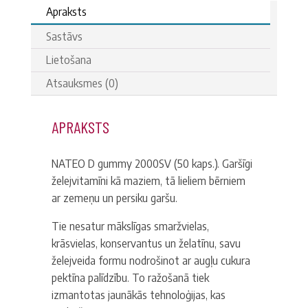
Apraksts
Sastāvs
Lietošana
Atsauksmes (0)
APRAKSTS
NATEO D gummy 2000SV (50 kaps.).
Garšīgi
želejvitamīni kā maziem, tā lieliem bērniem
ar zemeņu un persiku garšu.
Tie nesatur mākslīgas smaržvielas,
krāsvielas, konservantus un želatīnu, savu
želejveida formu nodrošinot ar augļu cukura
pektīna palīdzību. To ražošanā tiek
izmantotas jaunākās tehnoloģijas, kas