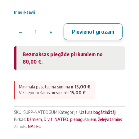
Ir noliktavā
−
+
Pievienot grozam
NATEO
D
gummy
Bezmaksas piegāde pirkumiem no
2000SV
80,00
€
.
(50
gab.)
daudzums
Minimālā pasūtījuma summa ir
15,00
€
.
Vēl nepieciešams pievienot:
15,00
€
SKU:
SUPP-NATEOGUM
Kategorija:
Uztura bagātinātāji
Birkas:
bērniem
,
D vit
,
NATEO
,
pieaugušajiem
,
želejvitamīns
Zīmols:
NATEO