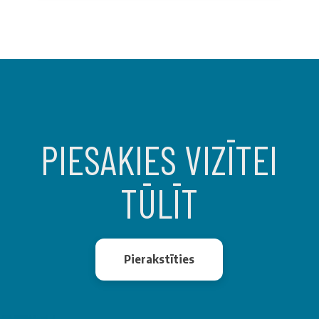
PIESAKIES VIZĪTEI
TŪLĪT
Pierakstīties