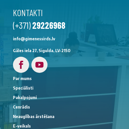
KONTAKTI
(+371)
29226968
info@gimenessirds.lv
Gāles iela 27, Sigulda, LV-2150
Par mums
Speciālisti
Pakalpojumi
Cenrādis
Neauglības ārstēšana
E-veikals