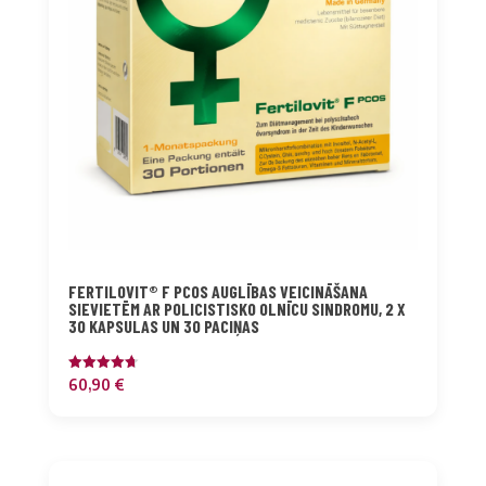
FERTILOVIT® F PCOS AUGLĪBAS VEICINĀŠANA
SIEVIETĒM AR POLICISTISKO OLNĪCU SINDROMU, 2 X
30 KAPSULAS UN 30 PACIŅAS
Novērtēts
60,90
€
ar
4.75
no 5