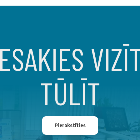
ESAKIES VIZĪ
TŪLĪT
Pierakstīties