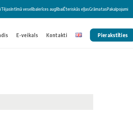
i
Tējas
Intīmā veselība
Ierīces auglībai
Ēteriskās eļļas
Grāmatas
Pakalpojumi
ādis
E-veikals
Kontakti
Pierakstīties