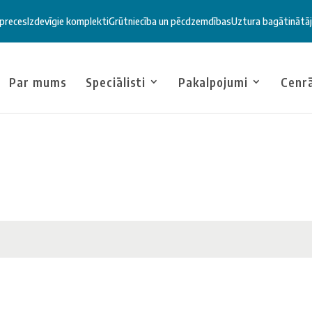
 preces
Izdevīgie komplekti
Grūtniecība un pēcdzemdības
Uztura bagātinātāj
Par mums
Speciālisti
Pakalpojumi
Cenr