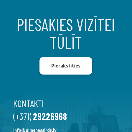
PIESAKIES VIZĪTEI
TŪLĪT
Pierakstīties
KONTAKTI
(+371)
29226968
info@gimenessirds.lv