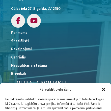
Gāles iela 27, Sigulda, LV-2150
Par mums
Speciālisti
Pakalpojumi
Cenrādis
Neauglības ārstēšana
E-veikals
E-VEIKALA KONTAKTI
Pārvaldīt piekrišanu
(+371)
29176194
Lai nodrošinātu vislabāko lietošanas pieredzi, mēs izmantojam tādas tehnoloģijas
kā sīkdatnes, lai saglabātu un/vai piekļūtu informācijai par ierīci. Piekrišana šo
gimenessirdsveikals@gmail.com
tehnoloģiju izmantošanai ļaus mums apstrādāt datus, piemēram, pārlūkošanas