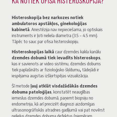
KĀ NOTIEK OFISA HISTEROSKOPIJA?
Histeroskopija bez narkozes notiek
ambulatoros apstākļos, ginekoloģijas
kabinetā
. Anestēzija nav nepieciešama, jo optiskais
instruments ir ļoti neliela diametra (3.5 – 4.5 mm).
Tāpēc to sauc par ofisa histeroskopiju.
Histeroskopijas
laikā
caur dzemdes kakla kanālu
dzemdes dobumā tiek ievadīts histeroskops
,
kas ir savienots ar video sistēmu, dzemdes dobums
tiek paplašināts ar fizioloģisko šķīdumu
,
tādejādi ir
iespējama augstas izšķirtspējas vizualizācija.
Šī metode
ļauj atklāt visdažādākās dzemdes
dobuma patoloģijas
, konstatēt neauglības
iemeslus dzemdes dobumā, paņemt biopsiju no
endometrija, kā arī precizēt diagnozi aizdomīgas
ultrasonogrāfiskās atradnes gadījumā vai pat novērst
nelielus dzemdes dobuma defektus (piemēram,