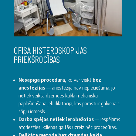
OFISA HISTEROSKOPIJAS
PRIEKŠROCĪBAS
Nesāpīga procedūra,
ko var veikt
bez
anestēzijas
— anestēzija nav nepieciešama, jo
netiek veikta dzemdes kakla mehāniska
paplašināšana jeb dilatācija, kas parasti ir galvenais
sāpju iemesls.
Darba spējas netiek ierobežotas
— iespējams
atgriezties ikdienas gaitās uzreiz pēc procedūras.
Delikāta metode bez dzemdes kakla