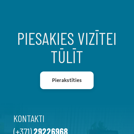
PIESAKIES VIZĪTEI
TŪLĪT
Pierakstīties
KONTAKTI
(+371)
29226968