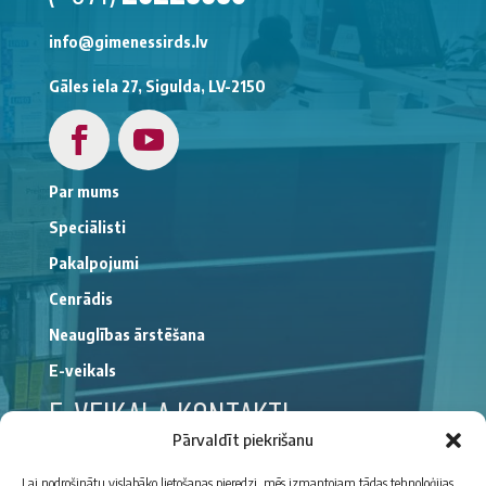
info@gimenessirds.lv
Gāles iela 27, Sigulda, LV-2150
Par mums
Speciālisti
Pakalpojumi
Cenrādis
Neauglības ārstēšana
E-veikals
E-VEIKALA KONTAKTI
Pārvaldīt piekrišanu
(+371)
29176194
Lai nodrošinātu vislabāko lietošanas pieredzi, mēs izmantojam tādas tehnoloģijas