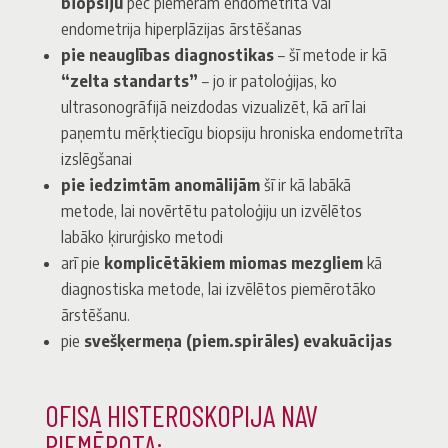
biopsiju
pēc piemēram endometrīta vai
endometrija hiperplāzijas ārstēšanas
pie neauglības diagnostikas
– šī metode ir kā
“zelta standarts”
– jo ir patoloģijas, ko
ultrasonogrāfijā neizdodas vizualizēt, kā arī lai
paņemtu mērķtiecīgu biopsiju hroniska endometrīta
izslēgšanai
pie iedzimtām anomālijām
šī ir kā labākā
metode, lai novērtētu patoloģiju un izvēlētos
labāko ķirurģisko metodi
arī pie
komplicētākiem miomas mezgliem
kā
diagnostiska metode, lai izvēlētos piemērotāko
ārstēšanu.
pie
svešķermeņa (piem.spirāles) evakuācijas
OFISA HISTEROSKOPIJA NAV
PIEMĒROTA: