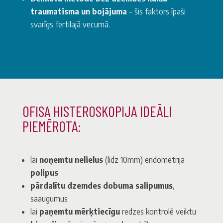
traumatisma un bojājuma
– šis faktors īpaši
svarīgs fertilajā vecumā.
OFISA HISTEROSKOPIJA IDEĀLI
PIEMĒROTA:
lai
noņemtu nelielus
(līdz 10mm) endometrija
polipus
pārdalītu dzemdes dobuma salipumus
,
saaugumus
lai
paņemtu mērķtiecīgu
redzes kontrolē veiktu