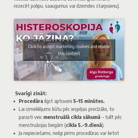
rezecēt polipu, saaugumus vai dzemdes starpsienu).
Click to accept marketing cookies and enable
this content
Svarīgi zināt:
Procedūra
ilgst aptuveni
5–15 minūtes.
Lai izmeklējums būtu pēc iespējas precīzāks, to
parasti veic
menstruālā cikla sākumā
– tulīt pēc
menstruācijas beigām (
cikla 5.-9.dienā
).
Ja nepieciešams, neilgi pirms procedūras var lietot