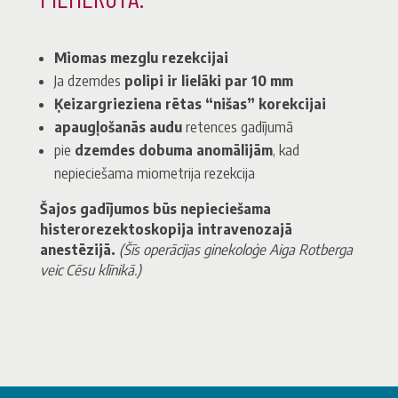
Miomas mezglu rezekcijai
Ja dzemdes
polipi ir lielāki par 10 mm
Ķeizargrieziena
rētas “nišas” korekcijai
apaugļošanās audu
retences gadījumā
pie
dzemdes dobuma anomālijām
, kad
nepieciešama miometrija rezekcija
Šajos gadījumos būs nepieciešama
histerorezektoskopija intravenozajā
anestēzijā.
(Šīs operācijas ginekoloģe Aiga Rotberga
veic Cēsu klīnikā.)