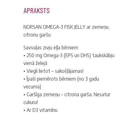
APRAKSTS
NORSAN OMEGA-3 FISK JELLY ar zemeņu,
citronu garšu
Savvaļas zivju eļļa bērniem
• 250 mg Omega-3 (EPS un DHS) taukskābju
vienā želejā
• Viegli lietot – sakošļājamas!
• Īpaši piemērots bērniem (no 3 gadu
vecuma)
• Garšīga zemeņu – citrona garša. Nesatur
cukuru!
• Ar D3 vitamīnu