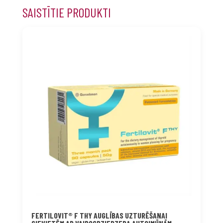
SAISTĪTIE PRODUKTI
FERTILOVIT® F THY AUGLĪBAS UZTURĒŠANAI