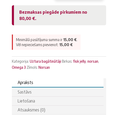
OMEGA-
3
Bezmaksas piegāde pirkumiem no
FISK
80,00
€
.
JELLY
ar
zemeņu,
citronu
Minimālā pasūtījuma summa ir
15,00
€
.
garšu
Vēl nepieciešams pievienot:
15,00
€
daudzums
Kategorija:
Uztura bagātinātāji
Birkas:
fisk jelly
,
norsan
,
Omega 3
Zīmols:
Norsan
Apraksts
Sastāvs
Lietošana
Atsauksmes (0)