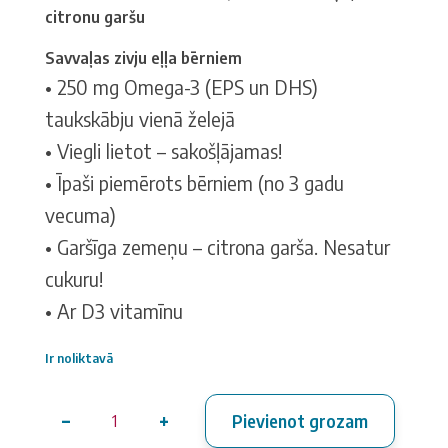
citronu garšu
Savvaļas zivju eļļa bērniem
• 250 mg Omega-3 (EPS un DHS)
taukskābju vienā želejā
• Viegli lietot – sakošļājamas!
• Īpaši piemērots bērniem (no 3 gadu
vecuma)
• Garšīga zemeņu – citrona garša. Nesatur
cukuru!
• Ar D3 vitamīnu
Ir noliktavā
−
+
Pievienot grozam
NORSAN