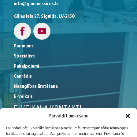
info@gimenessirds.lv
Gāles iela 27, Sigulda, LV-2150
Par mums
Speciālisti
Pakalpojumi
Cenrādis
Neauglības ārstēšana
E-veikals
E-VEIKALA KONTAKTI
Pārvaldīt piekrišanu
(+371)
29176194
Lai nodrošinātu vislabāko lietošanas pieredzi, mēs izmantojam tādas tehnoloģijas
kā sīkdatnes, lai saglabātu un/vai piekļūtu informācijai par ierīci. Piekrišana šo
gimenessirdsveikals@gmail.com