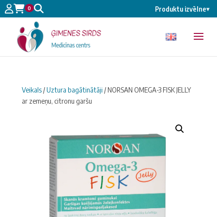
0
Produktu izvēlne
▾
Veikals
/
Uztura bagātinātāji
/ NORSAN OMEGA-3 FISK JELLY
ar zemeņu, citronu garšu